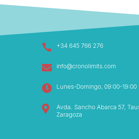

+34 645 766 276

info@cronolimits.com

Lunes-Domingo, 09:00-19:00

Avda. Sancho Abarca 57, Taus
Zaragoza