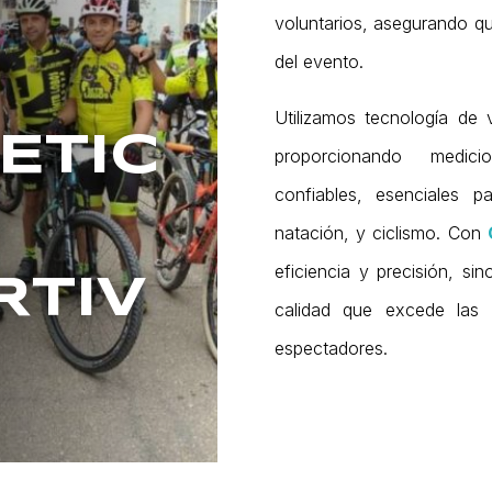
voluntarios, asegurando qu
del evento.
Utilizamos tecnología de 
ETIC
proporcionando medic
confiables, esenciales p
S
natación, y ciclismo. Con
eficiencia y precisión, s
RTIV
calidad que excede las e
espectadores.