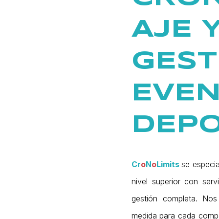
AJE 
GEST
EVE
DEPO
Cr
o
N
o
Limits
se especia
nivel superior con serv
gestión completa. Nos
medida para cada compe