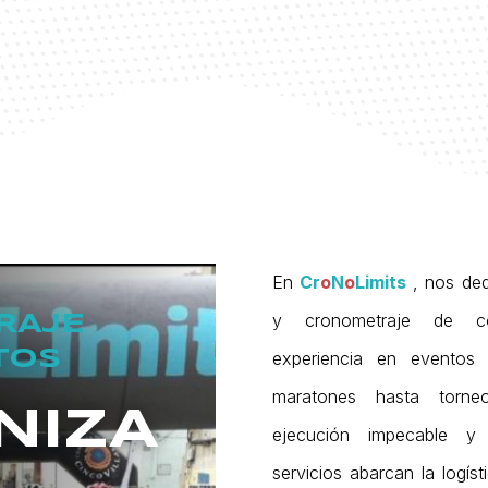
En
Cr
o
N
o
Limits
, nos ded
y cronometraje de co
RAJE
TOS
experiencia en eventos
maratones hasta torne
NIZA
ejecución impecable y 
servicios abarcan la logís