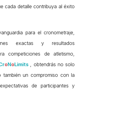
e cada detalle contribuya al éxito
vanguardia para el cronometraje,
iones exactas y resultados
ara competiciones de atletismo,
Cr
o
N
o
Limits
, obtendrás no solo
ino también un compromiso con la
xpectativas de participantes y