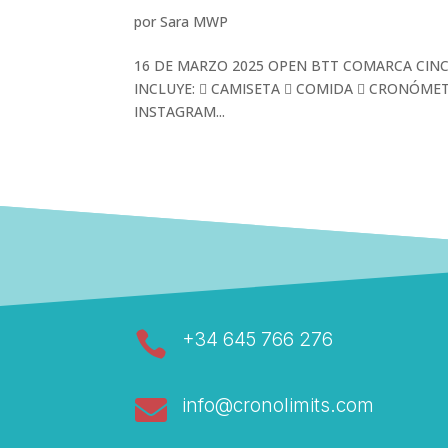
por
Sara MWP
16 DE MARZO 2025 OPEN BTT COMARCA CINC
INCLUYE:  CAMISETA  COMIDA  CRONÓME
INSTAGRAM...

+34 645 766 276

info@cronolimits.com